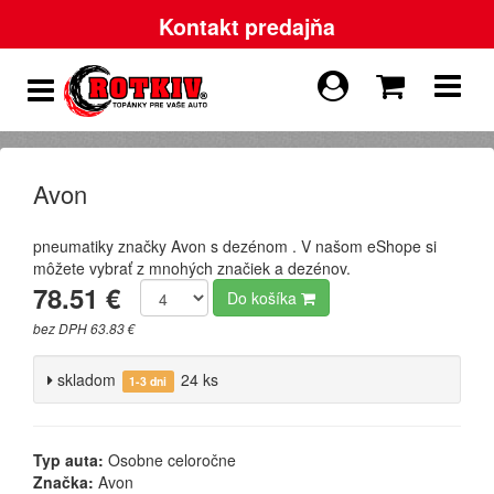
Kontakt predajňa
Avon
pneumatiky značky Avon s dezénom . V našom eShope si
môžete vybrať z mnohých značiek a dezénov.
78.51 €
Do košíka
bez DPH 63.83 €
skladom
24 ks
1-3 dni
Typ auta:
Osobne celoročne
Značka:
Avon