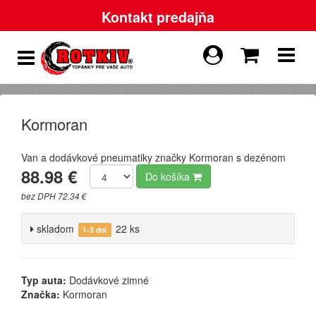
Kontakt predajňa
Kormoran
Van a dodávkové pneumatiky značky Kormoran s dezénom
88.98 €
Do košíka
bez DPH 72.34 €
skladom
22 ks
1-3 dni
Typ auta:
Dodávkové zimné
Značka:
Kormoran