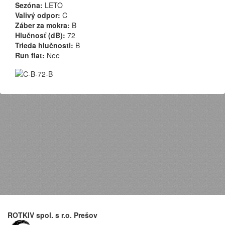
Sezóna:
LETO
Valivý odpor:
C
Záber za mokra:
B
Hlučnosť (dB):
72
Trieda hlučnosti:
B
Run flat:
Nee
ROTKIV spol. s r.o. Prešov