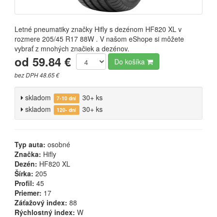
Letné pneumatiky značky Hifly s dezénom HF820 XL v
rozmere 205/45 R17 88W . V našom eShope si môžete
vybrať z mnohých značiek a dezénov.
od 59.84 €
Do košíka
bez DPH 48.65 €
skladom
30+ ks
7-10 dní
skladom
30+ ks
120- dní
Typ auta:
osobné
Značka:
Hifly
Dezén:
HF820 XL
Šírka:
205
Profil:
45
Priemer:
17
Záťažový index:
88
Rýchlostný index:
W