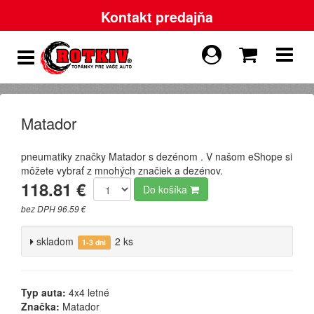
Kontakt predajňa
Matador
pneumatiky značky Matador s dezénom . V našom eShope si
môžete vybrať z mnohých značiek a dezénov.
118.81 €
Do košíka
bez DPH 96.59 €
skladom
2 ks
1-3 dni
Typ auta:
4x4 letné
Značka:
Matador