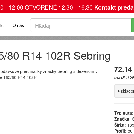
00 - 12.00 OTVORENÉ 12.30 - 16.30
Kontakt preda
kt
O nás
5/80 R14 102R Sebring
72.14
dodávkové pneumatiky značky Sebring s dezénom v
e 185/80 R14 102R
bez DPH 58
sklad
Typ auta:
Značka:
S
Šírka:
18
Profil:
80