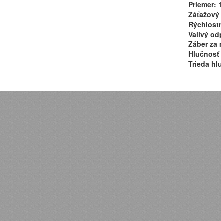
Priemer:
1
Záťažový 
Rýchlostn
Valivý od
Záber za 
Hlučnosť 
Trieda hl