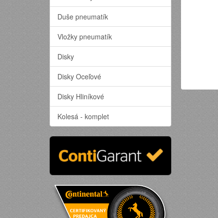
Duše pneumatík
Vložky pneumatík
Disky
Disky Oceľové
Disky Hliníkové
Kolesá - komplet