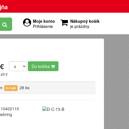
jňa
Moje konto
Nákupný košík
Prihlásenie
je prázdny
 €
Do košíka
.65 €
om
28 ks
2-3 dni
10402110
ebring
5