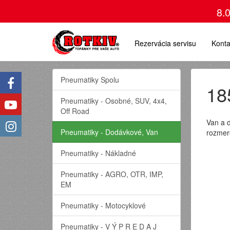
8.
Rezervácia servisu
Konta
Pneumatiky Spolu
18
Pneumatiky - Osobné, SUV, 4x4,
Off Road
Van a 
Pneumatiky - Dodávkové, Van
rozmer
Pneumatiky - Nákladné
Pneumatiky - AGRO, OTR, IMP,
EM
Pneumatiky - Motocyklové
Pneumatiky - V Ý P R E D A J