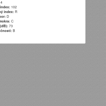
4
index:
102
ý index:
R
por:
D
mokra:
C
(dB):
73
učnosti:
B