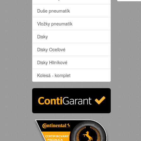
Duše pneumatík
Vložky pneumatík
Disky
Disky Oceľové
Disky Hliníkové
Kolesá - komplet