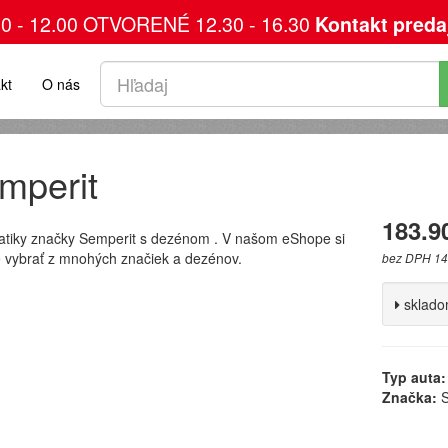
00 - 12.00 OTVORENÉ 12.30 - 16.30
Kontakt preda
kt
O nás
mperit
183.9
tiky značky Semperit s dezénom . V našom eShope si
 vybrať z mnohých značiek a dezénov.
bez DPH 14
sklad
Typ auta:
Značka:
S