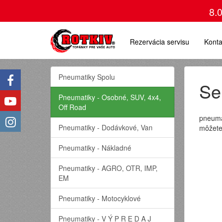
8.
Rezervácia servisu
Konta
Pneumatiky Spolu
Se
Pneumatiky - Osobné, SUV, 4x4,
Off Road
pneuma
Pneumatiky - Dodávkové, Van
môžete
Pneumatiky - Nákladné
Pneumatiky - AGRO, OTR, IMP,
EM
Pneumatiky - Motocyklové
Pneumatiky - V Ý P R E D A J