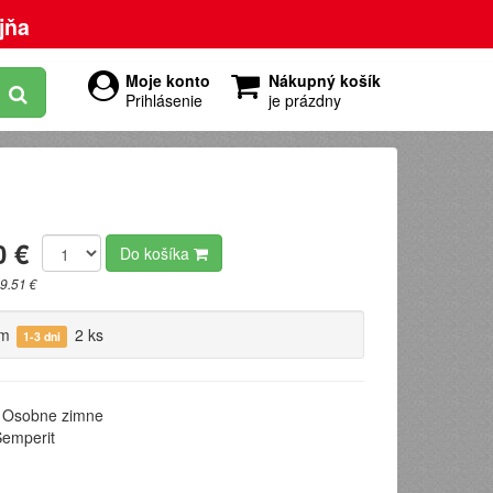
jňa
Moje konto
Nákupný košík
Prihlásenie
je prázdny
0 €
Do košíka
9.51 €
om
2 ks
1-3 dni
Osobne zimne
emperit