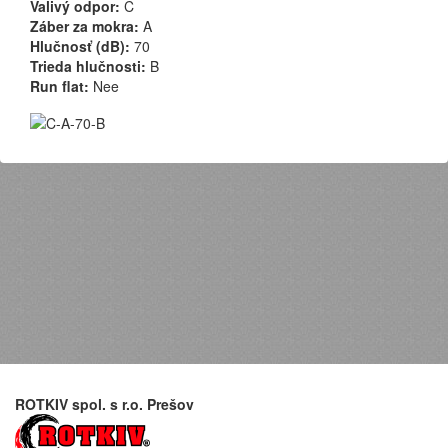
Valivý odpor:
C
Záber za mokra:
A
Hlučnosť (dB):
70
Trieda hlučnosti:
B
Run flat:
Nee
ROTKIV spol. s r.o. Prešov