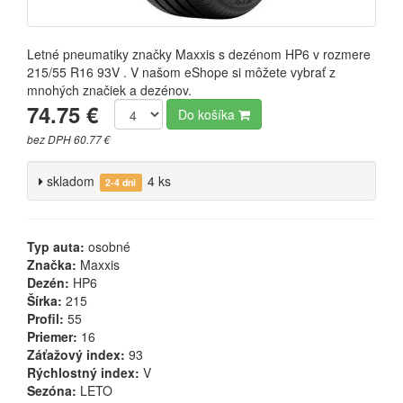
Letné pneumatiky značky Maxxis s dezénom HP6 v rozmere
215/55 R16 93V . V našom eShope si môžete vybrať z
mnohých značiek a dezénov.
74.75 €
Do košíka
bez DPH 60.77 €
skladom
4 ks
2-4 dni
Typ auta:
osobné
Značka:
Maxxis
Dezén:
HP6
Šírka:
215
Profil:
55
Priemer:
16
Záťažový index:
93
Rýchlostný index:
V
Sezóna:
LETO