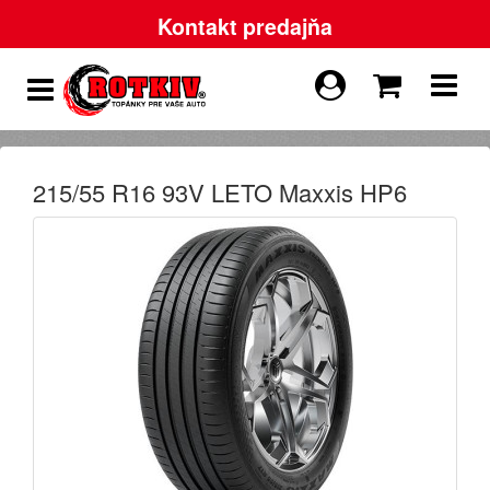
Kontakt predajňa
215/55 R16 93V LETO Maxxis HP6