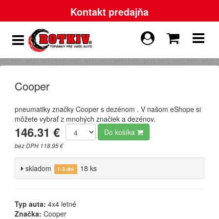
Kontakt predajňa
Cooper
pneumatiky značky Cooper s dezénom . V našom eShope si
môžete vybrať z mnohých značiek a dezénov.
146.31 €
Do košíka
bez DPH 118.95 €
skladom
18 ks
1-3 dni
Typ auta:
4x4 letné
Značka:
Cooper