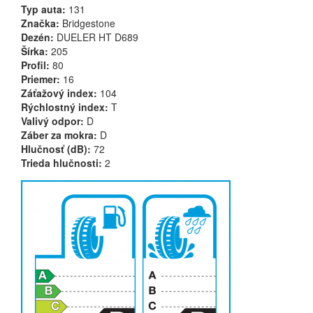
Typ auta:
131
Značka:
Bridgestone
Dezén:
DUELER HT D689
Šírka:
205
Profil:
80
Priemer:
16
Záťažový index:
104
Rýchlostný index:
T
Valivý odpor:
D
Záber za mokra:
D
Hlučnosť (dB):
72
Trieda hlučnosti:
2