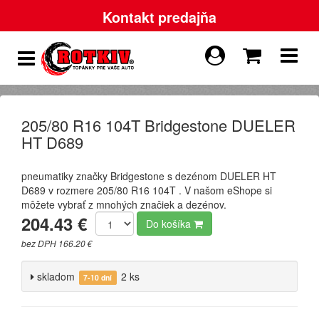
Kontakt predajňa
205/80 R16 104T Bridgestone DUELER
HT D689
pneumatiky značky Bridgestone s dezénom DUELER HT
D689 v rozmere 205/80 R16 104T . V našom eShope si
môžete vybrať z mnohých značiek a dezénov.
204.43 €
Do košíka
bez DPH 166.20 €
skladom
2 ks
7-10 dní