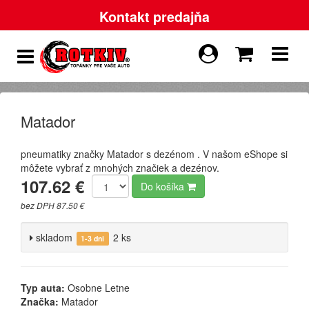
Kontakt predajňa
Matador
pneumatiky značky Matador s dezénom . V našom eShope si
môžete vybrať z mnohých značiek a dezénov.
107.62 €
Do košíka
bez DPH 87.50 €
skladom
2 ks
1-3 dni
Typ auta:
Osobne Letne
Značka:
Matador