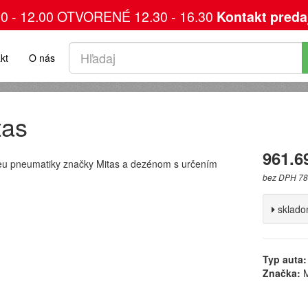
00 - 12.00 OTVORENÉ 12.30 - 16.30
Kontakt preda
kt
O nás
tas
961.6
u pneumatiky značky Mitas a dezénom s určením
bez DPH 78
sklad
Typ auta:
Značka:
M