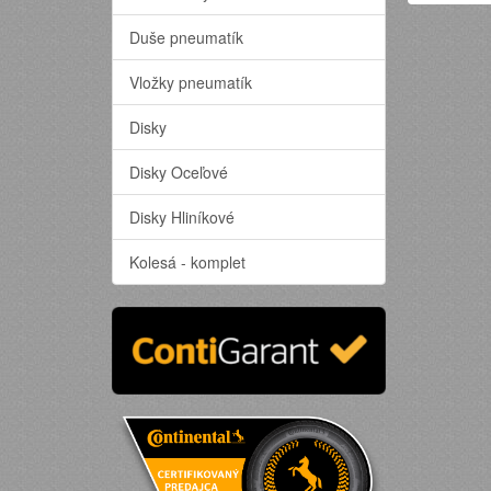
Duše pneumatík
Vložky pneumatík
Disky
Disky Oceľové
Disky Hliníkové
Kolesá - komplet