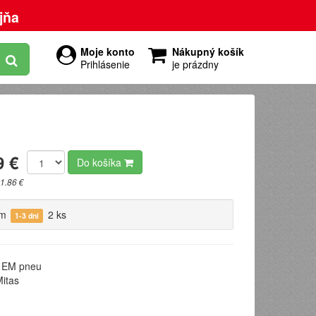
jňa
Moje konto
Nákupný košík
Prihlásenie
je prázdny
9 €
Do košíka
1.86 €
om
2 ks
1-3 dni
EM pneu
itas