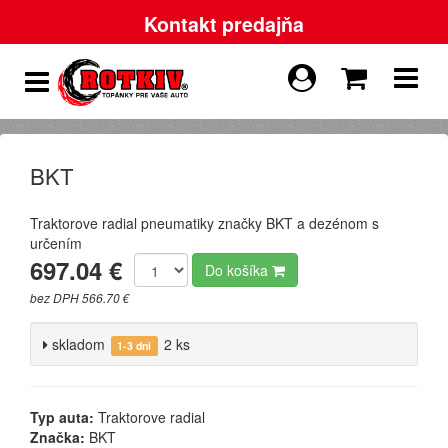
Kontakt predajňa
BKT
Traktorove radial pneumatiky značky BKT a dezénom s
určením
697.04 €
Do košíka
bez DPH 566.70 €
skladom
2 ks
1-3 dni
Typ auta:
Traktorove radial
Značka:
BKT