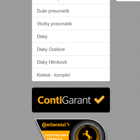
Duše pneumatík
Vložky pneumatík
Disky
Disky Oceľové
Disky Hliníkové
Kolesá - komplet