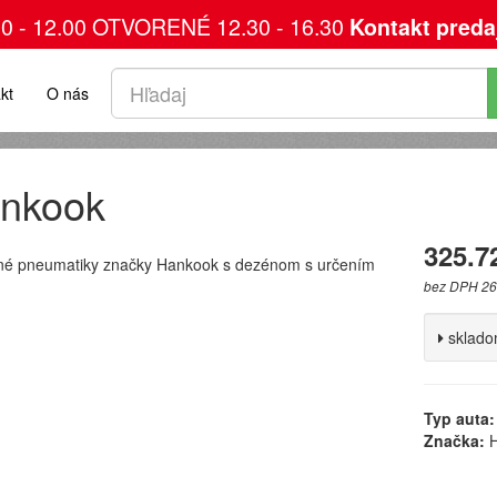
00 - 12.00 OTVORENÉ 12.30 - 16.30
Kontakt preda
kt
O nás
nkook
325.7
né pneumatiky značky Hankook s dezénom s určením
bez DPH 26
sklad
Typ auta:
Značka:
H