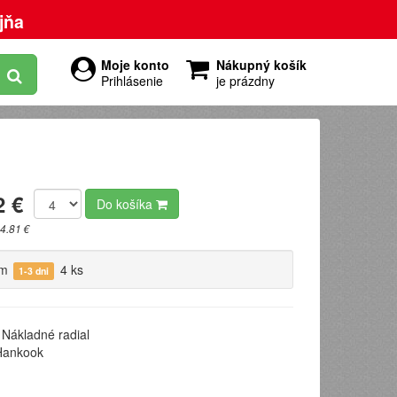
jňa
Moje konto
Nákupný košík
Prihlásenie
je prázdny
2 €
Do košíka
4.81 €
om
4 ks
1-3 dni
Nákladné radial
ankook