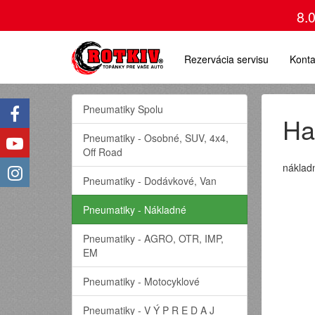
8.
Rezervácia servisu
Konta
Pneumatiky Spolu
Ha
Pneumatiky - Osobné, SUV, 4x4,
Off Road
náklad
Pneumatiky - Dodávkové, Van
Pneumatiky - Nákladné
Pneumatiky - AGRO, OTR, IMP,
EM
Pneumatiky - Motocyklové
Pneumatiky - V Ý P R E D A J