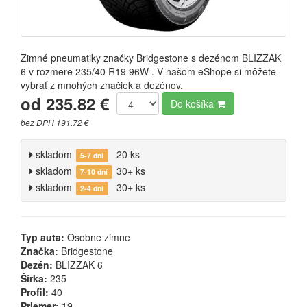
Zimné pneumatiky značky Bridgestone s dezénom BLIZZAK
6 v rozmere 235/40 R19 96W . V našom eShope si môžete
vybrať z mnohých značiek a dezénov.
od 235.82 €
Do košíka
bez DPH 191.72 €
skladom
20 ks
5-7 dní
skladom
30+ ks
7-10 dní
skladom
30+ ks
2-4 dni
Typ auta:
Osobne zimne
Značka:
Bridgestone
Dezén:
BLIZZAK 6
Šírka:
235
Profil:
40
Priemer:
19