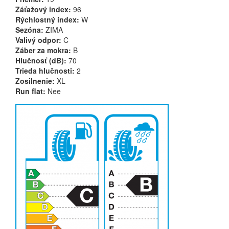
Záťažový index:
96
Rýchlostný index:
W
Sezóna:
ZIMA
Valivý odpor:
C
Záber za mokra:
B
Hlučnosť (dB):
70
Trieda hlučnosti:
2
Zosilnenie:
XL
Run flat:
Nee