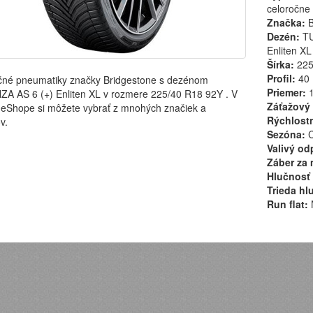
celoročne
Značka:
B
Dezén:
TU
Enliten XL
Šírka:
22
Profil:
40
čné pneumatiky značky Bridgestone s dezénom
Priemer:
1
A AS 6 (+) Enliten XL v rozmere 225/40 R18 92Y . V
Záťažový 
eShope si môžete vybrať z mnohých značiek a
Rýchlostn
v.
Sezóna:
C
Valivý od
Záber za 
Hlučnosť 
Trieda hl
Run flat: