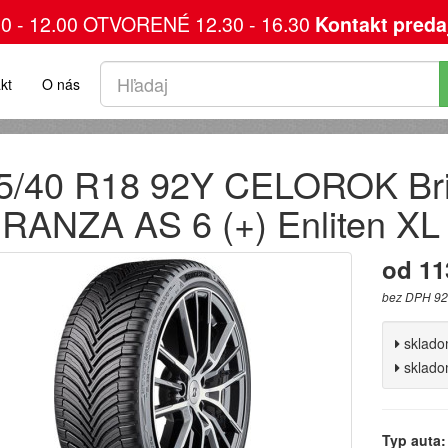
00 - 12.00 OTVORENÉ 12.30 - 16.30
Kontakt preda
kt
O nás
5/40 R18 92Y CELOROK Bri
RANZA AS 6 (+) Enliten XL
od 11
bez DPH 92
sklad
sklad
Typ auta: