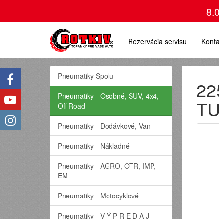
8.
Rezervácia servisu
Konta
Pneumatiky Spolu
22
Pneumatiky - Osobné, SUV, 4x4,
TU
Off Road
Pneumatiky - Dodávkové, Van
Pneumatiky - Nákladné
Pneumatiky - AGRO, OTR, IMP,
EM
Pneumatiky - Motocyklové
Pneumatiky - V Ý P R E D A J