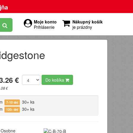
jňa
Moje konto
Nákupný košík
Prihlásenie
je prázdny
dgestone
3.26 €
Do košíka
.08 €
om
30+ ks
7-10 dní
om
30+ ks
120- dní
Osobne