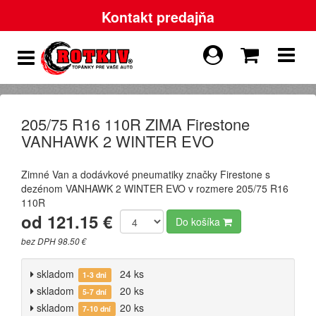
Kontakt predajňa
205/75 R16 110R ZIMA Firestone
VANHAWK 2 WINTER EVO
Zimné Van a dodávkové pneumatiky značky Firestone s
dezénom VANHAWK 2 WINTER EVO v rozmere 205/75 R16
110R
od 121.15 €
Do košíka
bez DPH 98.50 €
skladom
24 ks
1-3 dni
skladom
20 ks
5-7 dní
skladom
20 ks
7-10 dní