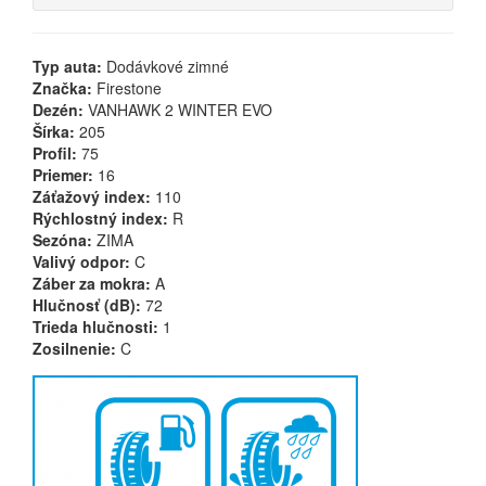
Typ auta:
Dodávkové zimné
Značka:
Firestone
Dezén:
VANHAWK 2 WINTER EVO
Šírka:
205
Profil:
75
Priemer:
16
Záťažový index:
110
Rýchlostný index:
R
Sezóna:
ZIMA
Valivý odpor:
C
Záber za mokra:
A
Hlučnosť (dB):
72
Trieda hlučnosti:
1
Zosilnenie:
C