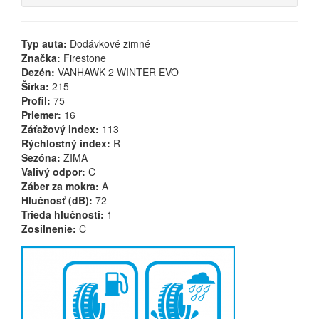
Typ auta:
Dodávkové zimné
Značka:
Firestone
Dezén:
VANHAWK 2 WINTER EVO
Šírka:
215
Profil:
75
Priemer:
16
Záťažový index:
113
Rýchlostný index:
R
Sezóna:
ZIMA
Valivý odpor:
C
Záber za mokra:
A
Hlučnosť (dB):
72
Trieda hlučnosti:
1
Zosilnenie:
C