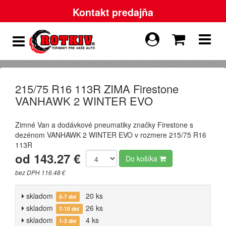
Kontakt predajňa
215/75 R16 113R ZIMA Firestone
VANHAWK 2 WINTER EVO
Zimné Van a dodávkové pneumatiky značky Firestone s
dezénom VANHAWK 2 WINTER EVO v rozmere 215/75 R16
113R
od 143.27 €
Do košíka
bez DPH 116.48 €
skladom
20 ks
5-7 dní
skladom
26 ks
7-10 dní
skladom
4 ks
1-3 dni