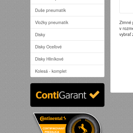
Duše pneumatík
Vložky pneumatík
Zimné 
v rozm
vybrať
Disky
Disky Oceľové
Disky Hliníkové
Kolesá - komplet