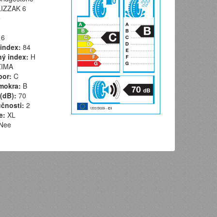
IZZAK 6
5
6
index:
84
ý index:
H
IMA
por:
C
mokra:
B
(dB):
70
učnosti:
2
e:
XL
Nee