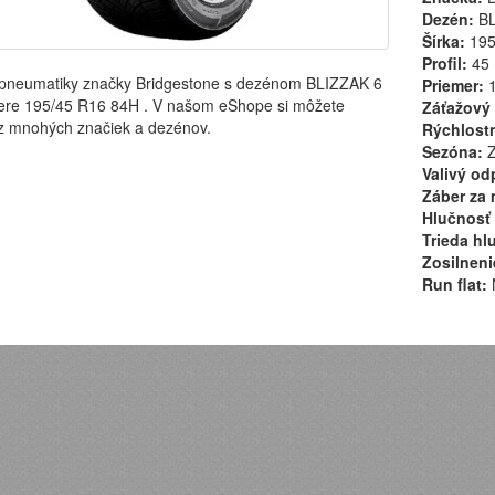
Dezén:
BL
Šírka:
19
Profil:
45
pneumatiky značky Bridgestone s dezénom BLIZZAK 6
Priemer:
1
ere 195/45 R16 84H . V našom eShope si môžete
Záťažový 
 z mnohých značiek a dezénov.
Rýchlostn
Sezóna:
Z
Valivý od
Záber za 
Hlučnosť 
Trieda hl
Zosilneni
Run flat: