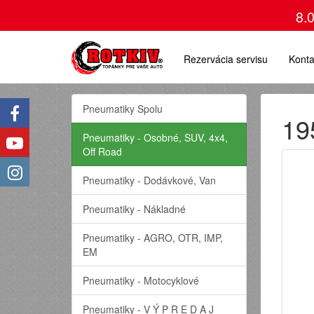
8.
Rezervácia servisu
Konta
Pneumatiky Spolu
19
Pneumatiky - Osobné, SUV, 4x4,
Off Road
Pneumatiky - Dodávkové, Van
Pneumatiky - Nákladné
Pneumatiky - AGRO, OTR, IMP,
EM
Pneumatiky - Motocyklové
Pneumatiky - V Ý P R E D A J