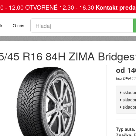
00 - 12.00 OTVORENÉ 12.30 - 16.30
Kontakt preda
kt
O nás
5/45 R16 84H ZIMA Bridges
od 14
bez DPH 11
sklad
sklad
sklad
Typ auta:
Značka:
B