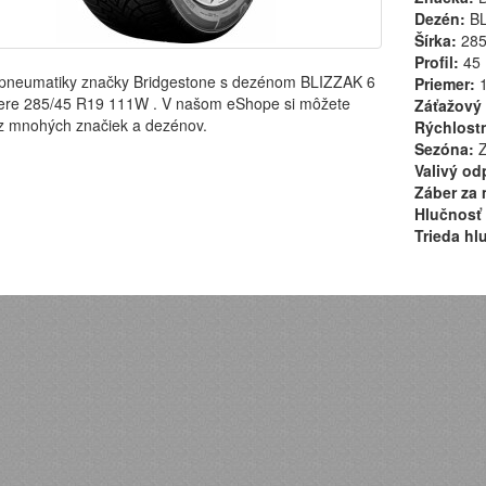
Dezén:
BL
Šírka:
28
Profil:
45
pneumatiky značky Bridgestone s dezénom BLIZZAK 6
Priemer:
1
ere 285/45 R19 111W . V našom eShope si môžete
Záťažový 
 z mnohých značiek a dezénov.
Rýchlostn
Sezóna:
Z
Valivý od
Záber za 
Hlučnosť 
Trieda hl