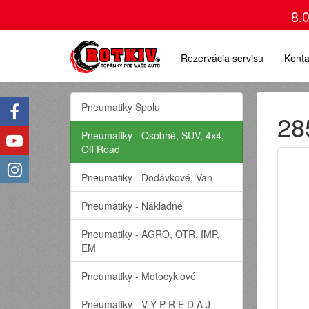
8.
Rezervácia servisu
Konta
Pneumatiky Spolu
28
Pneumatiky - Osobné, SUV, 4x4,
Off Road
Pneumatiky - Dodávkové, Van
Pneumatiky - Nákladné
Pneumatiky - AGRO, OTR, IMP,
EM
Pneumatiky - Motocyklové
Pneumatiky - V Ý P R E D A J