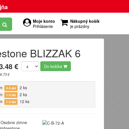
jňa
Moje konto
Nákupný košík
Prihlásenie
je prázdny
estone BLIZZAK 6
3.48 €
Do košíka
6.73 €
om
2 ks
3-5 dní
om
2 ks
1-3 dni
om
12 ks
1-3 dni
Osobne zimne
ridgestone