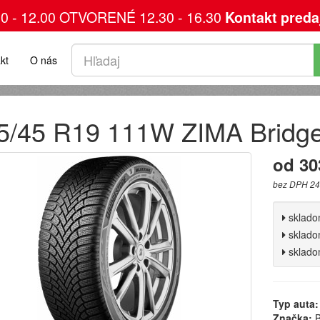
00 - 12.00 OTVORENÉ 12.30 - 16.30
Kontakt preda
kt
O nás
5/45 R19 111W ZIMA Bridg
od 30
bez DPH 24
sklad
sklad
sklad
Typ auta:
Značka:
B