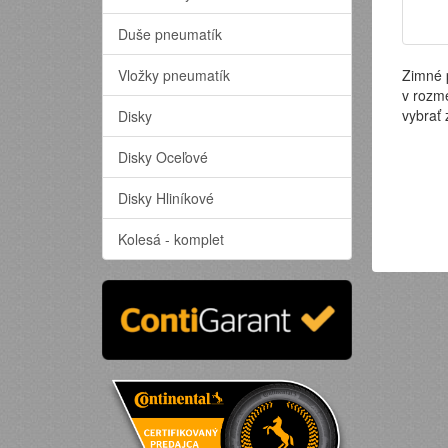
Duše pneumatík
Vložky pneumatík
Zimné 
v rozm
vybrať
Disky
Disky Oceľové
Disky Hliníkové
Kolesá - komplet