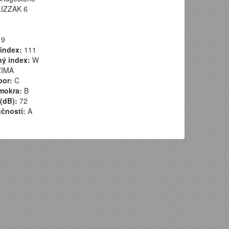
IZZAK 6
5
9
index:
111
ý index:
W
IMA
por:
C
mokra:
B
(dB):
72
učnosti:
A