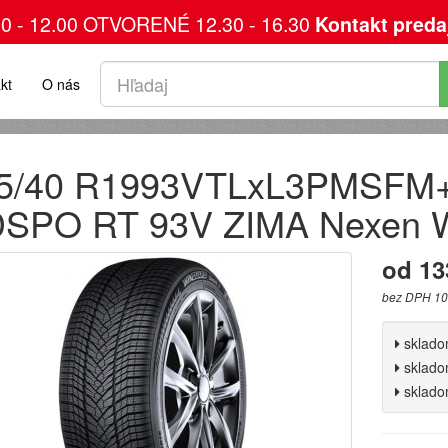
00 - 12.00 OTVORENÉ 12.30 - 16.30
Kontakt preda
kt
O nás
5/40 R1993VTLxL3PMSF
SPO RT 93V ZIMA Nexen 
od 13
bez DPH 10
sklad
sklad
sklad