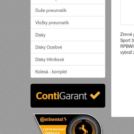
Duše pneumatík
Vložky pneumatík
Zimné 
Disky
Sport 
RPBWI
Disky Oceľové
vybrať
Disky Hliníkové
Kolesá - komplet