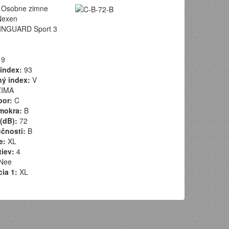
Osobne zimne
exen
NGUARD Sport 3
5
9
index:
93
ý index:
V
IMA
por:
C
mokra:
B
(dB):
72
učnosti:
B
e:
XL
tiev:
4
Nee
cia 1:
XL