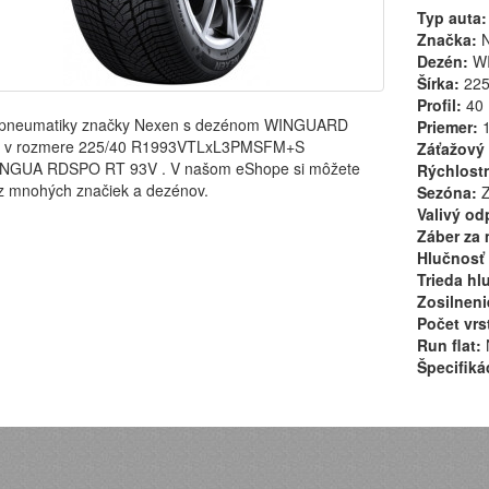
Typ auta:
Značka:
N
Dezén:
WI
Šírka:
22
Profil:
40
pneumatiky značky Nexen s dezénom WINGUARD
Priemer:
1
3 v rozmere 225/40 R1993VTLxL3PMSFM+S
Záťažový 
NGUA RDSPO RT 93V . V našom eShope si môžete
Rýchlostn
 z mnohých značiek a dezénov.
Sezóna:
Z
Valivý od
Záber za 
Hlučnosť 
Trieda hl
Zosilneni
Počet vrs
Run flat:
Špecifiká