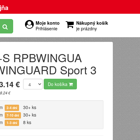
jňa
Moje konto
Nákupný košík
Prihlásenie
je prázdny
M+S RPBWINGUA
WINGUARD Sport 3
3.14 €
Do košíka
8.24 €
om
30+ ks
2-4 dni
om
30+ ks
7-10 dní
om
8 ks
1-3 dni