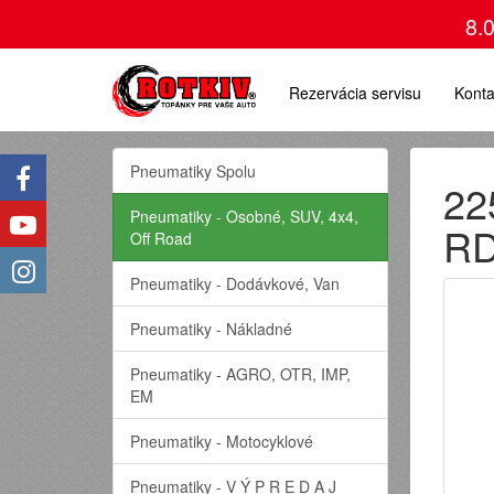
8.
Rezervácia servisu
Konta
Pneumatiky Spolu
22
Pneumatiky - Osobné, SUV, 4x4,
RD
Off Road
Pneumatiky - Dodávkové, Van
Pneumatiky - Nákladné
Pneumatiky - AGRO, OTR, IMP,
EM
Pneumatiky - Motocyklové
Pneumatiky - V Ý P R E D A J