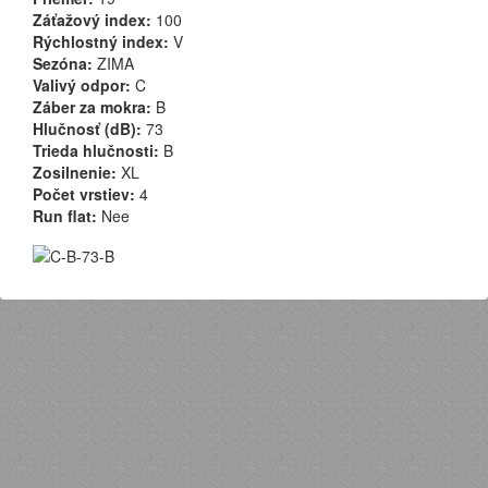
Záťažový index:
100
Rýchlostný index:
V
Sezóna:
ZIMA
Valivý odpor:
C
Záber za mokra:
B
Hlučnosť (dB):
73
Trieda hlučnosti:
B
Zosilnenie:
XL
Počet vrstiev:
4
Run flat:
Nee