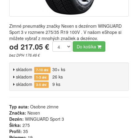
Zimné pneumatiky značky Nexen s dezénom WINGUARD
Sport 3 v rozmere 275/35 R19 100V . V našom eShope si
môžete vybrať z mnohých značiek a dezénov.
od 217.05 €
Do košíka
bez DPH 176.46 €
skladom
30+ ks
7-10 dní
skladom
26 ks
1-3 dni
skladom
9 ks
3-5 dní
Typ auta:
Osobne zimne
Značka:
Nexen
Dezén:
WINGUARD Sport 3
Šírka:
275
Profil:
35
Priemer:
19