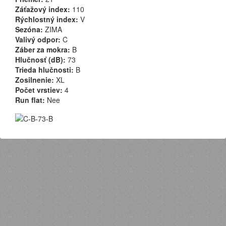
Záťažový index:
110
Rýchlostný index:
V
Sezóna:
ZIMA
Valivý odpor:
C
Záber za mokra:
B
Hlučnosť (dB):
73
Trieda hlučnosti:
B
Zosilnenie:
XL
Počet vrstiev:
4
Run flat:
Nee