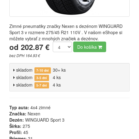
Zimné pneumatiky značky Nexen s dezénom WINGUARD
Sport 3 v rozmere 275/45 R21 110V . V našom eShope si
môžete vybrať z mnohých značiek a dezénov.
od 202.87 €
Do košíka
bez DPH 164.93 €
skladom
30+ ks
7-10 dní
skladom
4 ks
3-5 dní
skladom
4 ks
5-7 dní
Typ auta:
4x4 zimné
Značka:
Nexen
Dezén:
WINGUARD Sport 3
Šírka:
275
Profil:
45
Priemer:
21