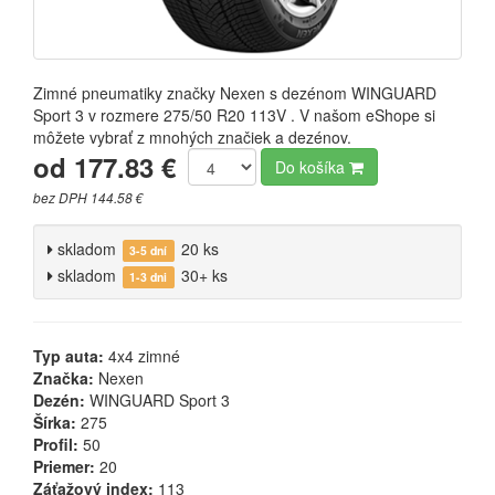
Zimné pneumatiky značky Nexen s dezénom WINGUARD
Sport 3 v rozmere 275/50 R20 113V . V našom eShope si
môžete vybrať z mnohých značiek a dezénov.
od 177.83 €
Do košíka
bez DPH 144.58 €
skladom
20 ks
3-5 dní
skladom
30+ ks
1-3 dni
Typ auta:
4x4 zimné
Značka:
Nexen
Dezén:
WINGUARD Sport 3
Šírka:
275
Profil:
50
Priemer:
20
Záťažový index:
113