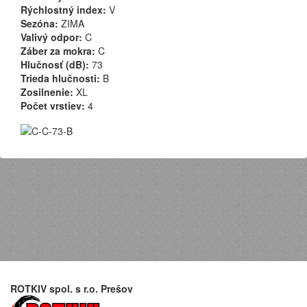
Rýchlostný index:
V
Sezóna:
ZIMA
Valivý odpor:
C
Záber za mokra:
C
Hlučnosť (dB):
73
Trieda hlučnosti:
B
Zosilnenie:
XL
Počet vrstiev:
4
ROTKIV spol. s r.o. Prešov