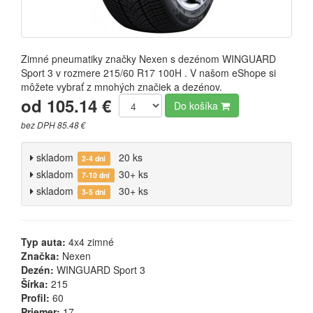
Zimné pneumatiky značky Nexen s dezénom WINGUARD
Sport 3 v rozmere 215/60 R17 100H . V našom eShope si
môžete vybrať z mnohých značiek a dezénov.
od 105.14 €
Do košíka
bez DPH 85.48 €
skladom
20 ks
2-4 dni
skladom
30+ ks
7-10 dní
skladom
30+ ks
3-5 dní
Typ auta:
4x4 zimné
Značka:
Nexen
Dezén:
WINGUARD Sport 3
Šírka:
215
Profil:
60
Priemer:
17