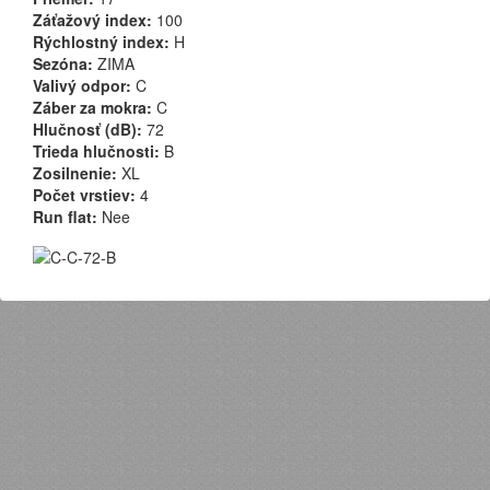
Záťažový index:
100
Rýchlostný index:
H
Sezóna:
ZIMA
Valivý odpor:
C
Záber za mokra:
C
Hlučnosť (dB):
72
Trieda hlučnosti:
B
Zosilnenie:
XL
Počet vrstiev:
4
Run flat:
Nee