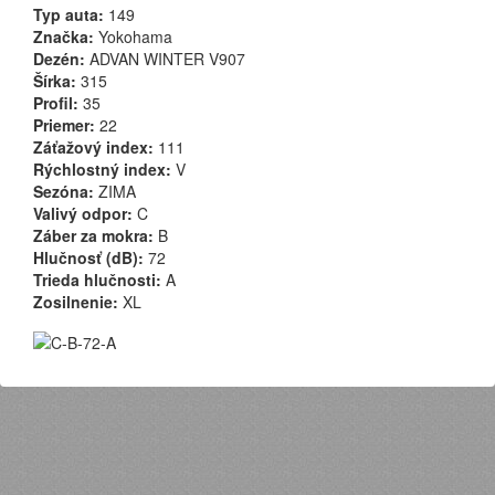
Typ auta:
149
Značka:
Yokohama
Dezén:
ADVAN WINTER V907
Šírka:
315
Profil:
35
Priemer:
22
Záťažový index:
111
Rýchlostný index:
V
Sezóna:
ZIMA
Valivý odpor:
C
Záber za mokra:
B
Hlučnosť (dB):
72
Trieda hlučnosti:
A
Zosilnenie:
XL