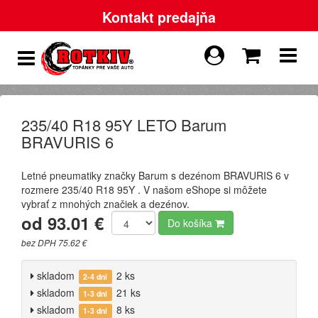
Kontakt predajňa
235/40 R18 95Y LETO Barum
BRAVURIS 6
Letné pneumatiky značky Barum s dezénom BRAVURIS 6 v
rozmere 235/40 R18 95Y . V našom eShope si môžete
vybrať z mnohých značiek a dezénov.
od 93.01 €
Do košíka
bez DPH 75.62 €
skladom
2 ks
2-4 dni
skladom
21 ks
1-3 dni
skladom
8 ks
1-3 dni