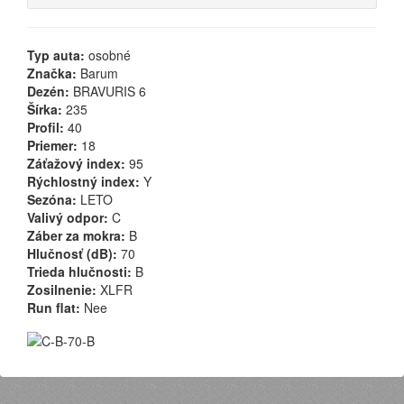
Typ auta:
osobné
Značka:
Barum
Dezén:
BRAVURIS 6
Šírka:
235
Profil:
40
Priemer:
18
Záťažový index:
95
Rýchlostný index:
Y
Sezóna:
LETO
Valivý odpor:
C
Záber za mokra:
B
Hlučnosť (dB):
70
Trieda hlučnosti:
B
Zosilnenie:
XLFR
Run flat:
Nee