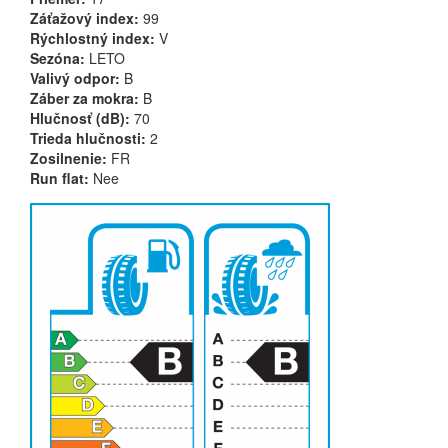
Záťažový index:
99
Rýchlostný index:
V
Sezóna:
LETO
Valivý odpor:
B
Záber za mokra:
B
Hlučnosť (dB):
70
Trieda hlučnosti:
2
Zosilnenie:
FR
Run flat:
Nee