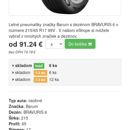
Letné pneumatiky značky Barum s dezénom BRAVURIS 6 v
rozmere 215/65 R17 99V . V našom eShope si môžete
vybrať z mnohých značiek a dezénov.
od 91.24 €
Do košíka
bez DPH 74.18 €
skladom
8 ks
hneď
skladom
6 ks
1-3 dni
skladom
12 ks
1-3 dni
Typ auta:
osobné
Značka:
Barum
Dezén:
BRAVURIS 6
Šírka:
215
Profil:
65
Priemer:
17