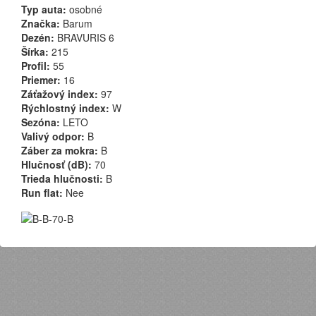
Typ auta:
osobné
Značka:
Barum
Dezén:
BRAVURIS 6
Šírka:
215
Profil:
55
Priemer:
16
Záťažový index:
97
Rýchlostný index:
W
Sezóna:
LETO
Valivý odpor:
B
Záber za mokra:
B
Hlučnosť (dB):
70
Trieda hlučnosti:
B
Run flat:
Nee