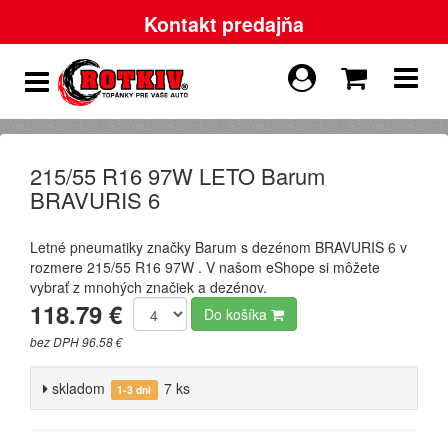
Kontakt predajňa
215/55 R16 97W LETO Barum
BRAVURIS 6
Letné pneumatiky značky Barum s dezénom BRAVURIS 6 v
rozmere 215/55 R16 97W . V našom eShope si môžete
vybrať z mnohých značiek a dezénov.
118.79 €
Do košíka
bez DPH 96.58 €
skladom
7 ks
1-3 dni