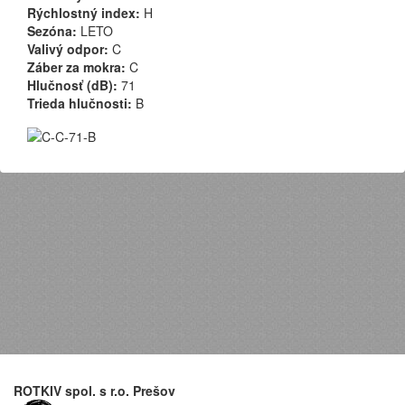
Rýchlostný index:
H
Sezóna:
LETO
Valivý odpor:
C
Záber za mokra:
C
Hlučnosť (dB):
71
Trieda hlučnosti:
B
ROTKIV spol. s r.o. Prešov