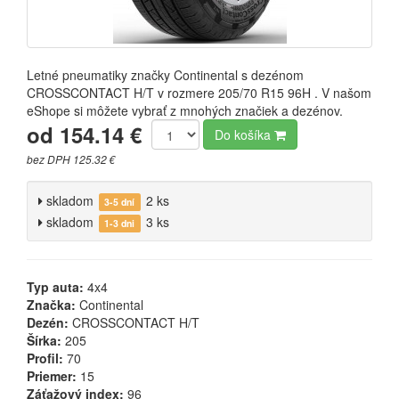
Letné pneumatiky značky Continental s dezénom
CROSSCONTACT H/T v rozmere 205/70 R15 96H . V našom
eShope si môžete vybrať z mnohých značiek a dezénov.
od 154.14 €
Do košíka
bez DPH 125.32 €
skladom
2 ks
3-5 dní
skladom
3 ks
1-3 dni
Typ auta:
4x4
Značka:
Continental
Dezén:
CROSSCONTACT H/T
Šírka:
205
Profil:
70
Priemer:
15
Záťažový index:
96