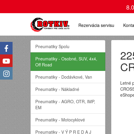
8.
Rezervácia servisu
Konta
Pneumatiky Spolu
22
Pneumatiky - Osobné, SUV, 4x4,
CR
Off Road
Pneumatiky - Dodávkové, Van
Letné 
CROSSC
Pneumatiky - Nákladné
eShope
Pneumatiky - AGRO, OTR, IMP,
EM
Pneumatiky - Motocyklové
Pneumatiky - V Ý P R E D A J