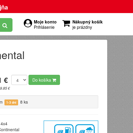
jňa
Moje konto
Nákupný košík
Prihlásenie
je prázdny
ental
1 €
Do košíka
9.85 €
om
8 ks
1-3 dni
4x4
ontinental