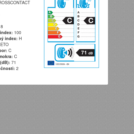
ROSSCONTACT
5
8
index:
100
ý index:
H
ETO
por:
C
mokra:
C
(dB):
71
učnosti:
2