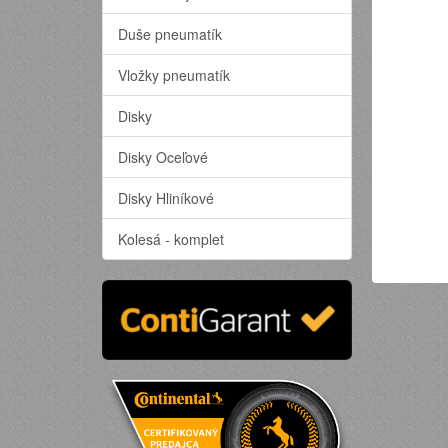
Duše pneumatík
Vložky pneumatík
Disky
Disky Oceľové
Disky Hliníkové
Kolesá - komplet