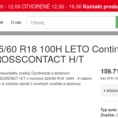
00 - 12.00 OTVORENÉ 12.30 - 16.30
Kontakt preda
kt
O nás
5/60 R18 100H LETO Contin
OSSCONTACT H/T
159.7
pneumatiky značky Continental s dezénom
ONTACT H/T v rozmere 225/60 R18 100H . V našom
bez DPH 12
 si môžete vybrať z mnohých značiek a dezénov.
sklad
Typ auta:
Značka:
C