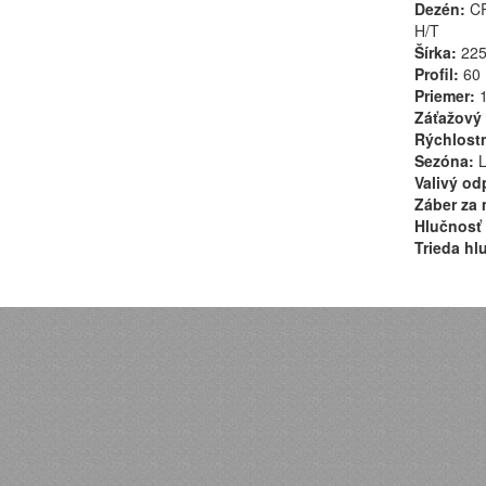
Dezén:
C
H/T
Šírka:
22
Profil:
60
Priemer:
1
Záťažový 
Rýchlostn
Sezóna:
L
Valivý od
Záber za 
Hlučnosť 
Trieda hl