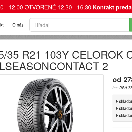
00 - 12.00 OTVORENÉ 12.30 - 16.30
Kontakt preda
kt
O nás
5/35 R21 103Y CELOROK Co
LSEASONCONTACT 2
od 27
bez DPH 22
sklad
sklad
sklad