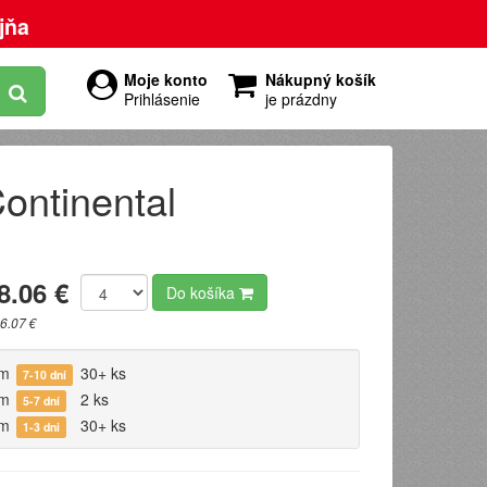
jňa
Moje konto
Nákupný košík
Prihlásenie
je prázdny
ntinental
8.06 €
Do košíka
6.07 €
om
30+ ks
7-10 dní
om
2 ks
5-7 dní
om
30+ ks
1-3 dni