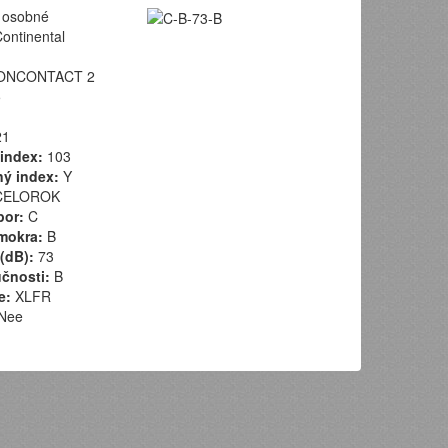
osobné
ontinental
ONCONTACT 2
5
1
index:
103
ý index:
Y
ELOROK
por:
C
mokra:
B
(dB):
73
učnosti:
B
e:
XLFR
Nee