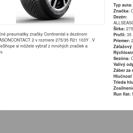
Typ auta:
Značka:
C
Dezén:
ALLSEAS
Šírka:
27
čné pneumatiky značky Continental s dezénom
Profil:
35
SONCONTACT 2 v rozmere 275/35 R21 103Y . V
Priemer:
2
eShope si môžete vybrať z mnohých značiek a
Záťažový 
v.
Rýchlostn
Sezóna:
C
Valivý od
Záber za 
Hlučnosť 
Trieda hl
Zosilneni
Run flat: