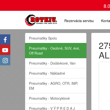
8.
Rezervácia servisu
Konta
Pneumatiky Spolu
27
Pneumatiky - Osobné, SUV, 4x4,
AL
Off Road
Pneumatiky - Dodávkové, Van
Pneumatiky - Nákladné
Pneumatiky - AGRO, OTR, IMP,
EM
Pneumatiky - Motocyklové
Pneumatiky - V Ý P R E D A J