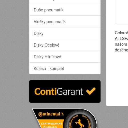
Duše pneumatík
Vložky pneumatík
Celoro
Disky
ALLSEA
našom 
Disky Oceľové
dezéno
Disky Hliníkové
Kolesá - komplet