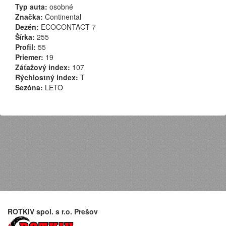
Typ auta:
osobné
Značka:
Continental
Dezén:
ECOCONTACT 7
Šírka:
255
Profil:
55
Priemer:
19
Záťažový index:
107
Rýchlostný index:
T
Sezóna:
LETO
ROTKIV spol. s r.o. Prešov