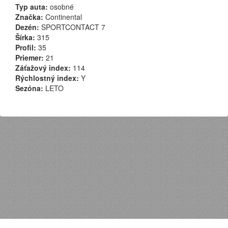
Typ auta:
osobné
Značka:
Continental
Dezén:
SPORTCONTACT 7
Šírka:
315
Profil:
35
Priemer:
21
Záťažový index:
114
Rýchlostný index:
Y
Sezóna:
LETO