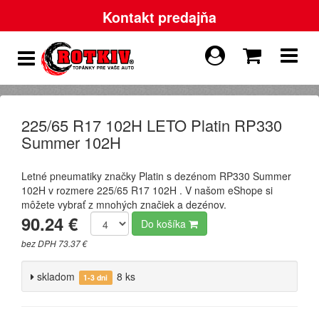
Kontakt predajňa
225/65 R17 102H LETO Platin RP330
Summer 102H
Letné pneumatiky značky Platin s dezénom RP330 Summer
102H v rozmere 225/65 R17 102H . V našom eShope si
môžete vybrať z mnohých značiek a dezénov.
90.24 €
Do košíka
bez DPH 73.37 €
skladom
8 ks
1-3 dni