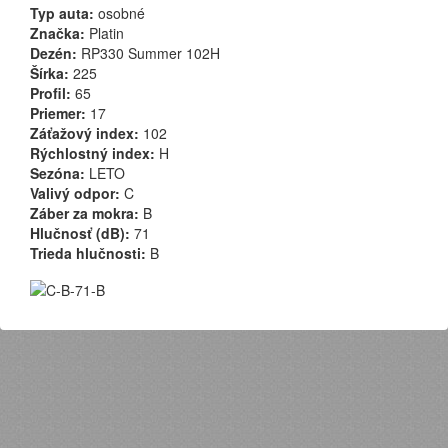
Typ auta:
osobné
Značka:
Platin
Dezén:
RP330 Summer 102H
Šírka:
225
Profil:
65
Priemer:
17
Záťažový index:
102
Rýchlostný index:
H
Sezóna:
LETO
Valivý odpor:
C
Záber za mokra:
B
Hlučnosť (dB):
71
Trieda hlučnosti:
B