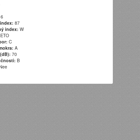
5
6
index:
87
ý index:
W
ETO
por:
C
mokra:
A
(dB):
70
učnosti:
B
Nee