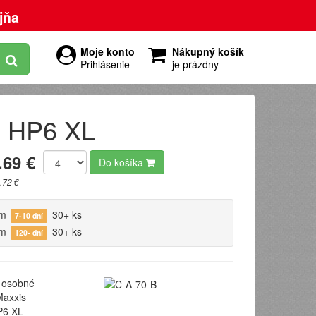
jňa
Moje konto
Nákupný košík
Prihlásenie
je prázdny
s HP6 XL
.69 €
Do košíka
.72 €
om
30+ ks
7-10 dní
om
30+ ks
120- dní
osobné
axxis
6 XL