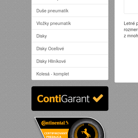
Duše pneumatík
Vložky pneumatík
Letné 
rozmer
z mnoh
Disky
Disky Oceľové
Disky Hliníkové
Kolesá - komplet