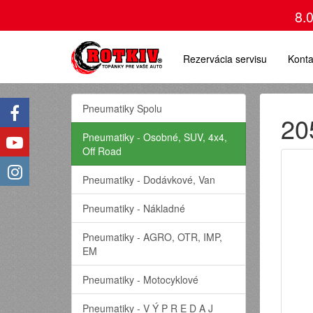
8.
Rezervácia servisu
Konta
Pneumatiky Spolu
20
Pneumatiky - Osobné, SUV, 4x4,
Off Road
Pneumatiky - Dodávkové, Van
Pneumatiky - Nákladné
Pneumatiky - AGRO, OTR, IMP,
EM
Pneumatiky - Motocyklové
Pneumatiky - V Ý P R E D A J