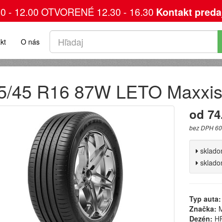
00 - 12.00 OTVORENÉ 12.30 - 16.30
Kontakt preda
kt
O nás
5/45 R16 87W LETO Maxxi
od 74
bez DPH 60
sklad
sklad
Typ auta:
Značka:
M
Dezén:
HP