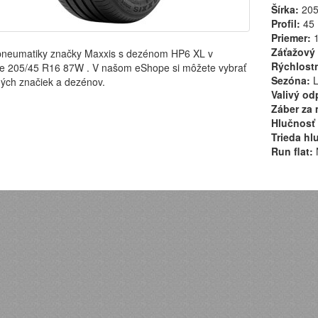
Šírka:
20
Profil:
45
Priemer:
1
Záťažový 
pneumatiky značky Maxxis s dezénom HP6 XL v
Rýchlostn
e 205/45 R16 87W . V našom eShope si môžete vybrať
Sezóna:
L
ých značiek a dezénov.
Valivý od
Záber za 
Hlučnosť 
Trieda hl
Run flat: