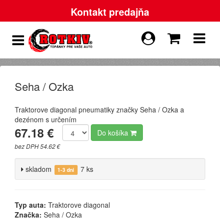
Kontakt predajňa
Seha / Ozka
Traktorove diagonal pneumatiky značky Seha / Ozka a
dezénom s určením
67.18 €
Do košíka
bez DPH 54.62 €
skladom
7 ks
1-3 dni
Typ auta:
Traktorove diagonal
Značka:
Seha / Ozka