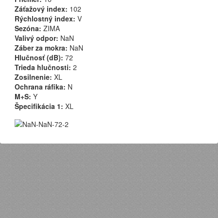
Záťažový index:
102
Rýchlostný index:
V
Sezóna:
ZIMA
Valivý odpor:
NaN
Záber za mokra:
NaN
Hlučnosť (dB):
72
Trieda hlučnosti:
2
Zosilnenie:
XL
Ochrana ráfika:
N
M+S:
Y
Špecifikácia 1:
XL