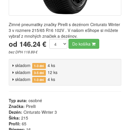
Zimné pneumatiky značky Pirelli s dezénom Cinturato Winter
3 v rozmere 215/65 R16 102V . V našom eShope si môžete
vybrať z mnohých značiek a dezénov.
od 146.24 €
Do košíka
bez DPH 118.89 €
skladom
4 ks
1-3 dni
skladom
12 ks
3-5 dní
skladom
4 ks
1-3 dni
Typ auta:
osobné
Značka:
Pirelli
Dezén:
Cinturato Winter 3
Šírka:
215
Profil:
65
Priemer:
16