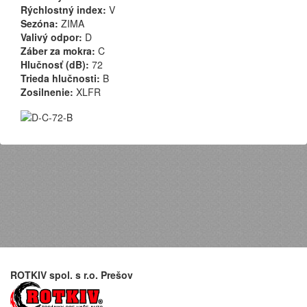
Rýchlostný index:
V
Sezóna:
ZIMA
Valivý odpor:
D
Záber za mokra:
C
Hlučnosť (dB):
72
Trieda hlučnosti:
B
Zosilnenie:
XLFR
ROTKIV spol. s r.o. Prešov