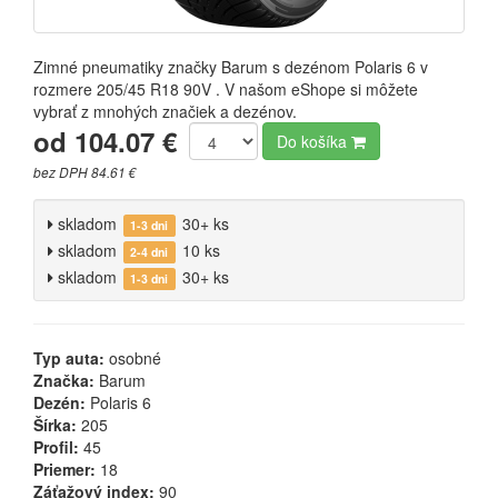
Zimné pneumatiky značky Barum s dezénom Polaris 6 v
rozmere 205/45 R18 90V . V našom eShope si môžete
vybrať z mnohých značiek a dezénov.
od 104.07 €
Do košíka
bez DPH 84.61 €
skladom
30+ ks
1-3 dni
skladom
10 ks
2-4 dni
skladom
30+ ks
1-3 dni
Typ auta:
osobné
Značka:
Barum
Dezén:
Polaris 6
Šírka:
205
Profil:
45
Priemer:
18
Záťažový index:
90