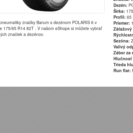
Dezén:
PO
Šírka:
17
Profil:
65
pneumatiky značky Barum s dezénom POLARIS 6 v
Priemer:
1
e 175/65 R14 82T . V našom eShope si môžete vybrať
Záťažový 
ých značiek a dezénov.
Rýchlostn
Sezóna:
Z
Valivý od
Záber za 
Hlučnosť 
Trieda hl
Run flat: