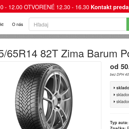
00 - 12.00 OTVORENÉ 12.30 - 16.30
Kontakt preda
kt
O nás
5/65R14 82T Zima Barum Po
od 50
bez DPH 40
sklad
sklad
sklad
Typ auta:
Značka:
B