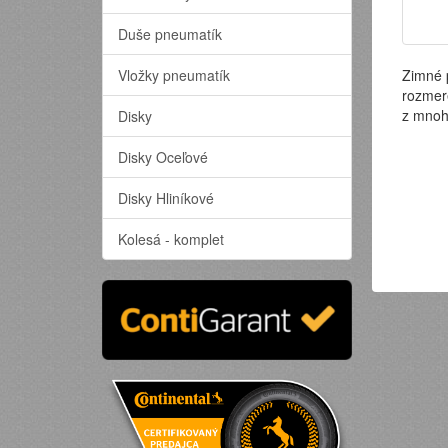
Duše pneumatík
Vložky pneumatík
Zimné 
rozmer
z mnoh
Disky
Disky Oceľové
Disky Hliníkové
Kolesá - komplet