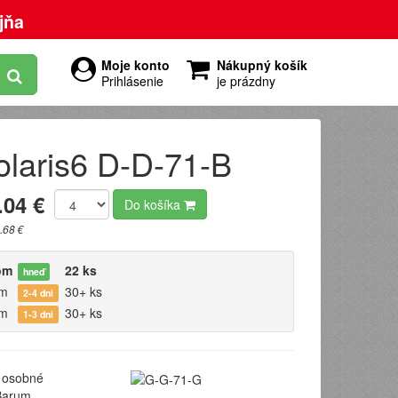
jňa
Moje konto
Nákupný košík
Prihlásenie
je prázdny
laris6 D-D-71-B
.04 €
Do košíka
.68 €
om
22 ks
hneď
om
30+ ks
2-4 dni
om
30+ ks
1-3 dni
osobné
arum