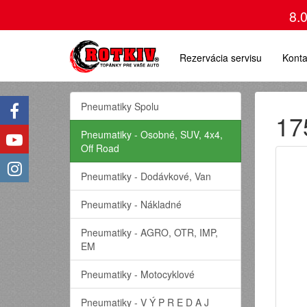
8.
Rezervácia servisu
Konta
Pneumatiky Spolu
17
Pneumatiky - Osobné, SUV, 4x4,
Off Road
Pneumatiky - Dodávkové, Van
Pneumatiky - Nákladné
Pneumatiky - AGRO, OTR, IMP,
EM
Pneumatiky - Motocyklové
Pneumatiky - V Ý P R E D A J