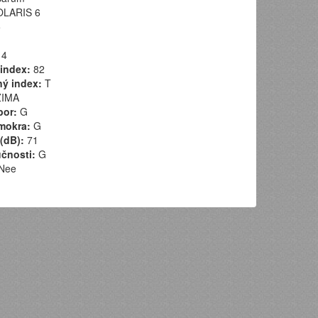
LARIS 6
5
4
index:
82
ý index:
T
IMA
por:
G
mokra:
G
(dB):
71
učnosti:
G
Nee