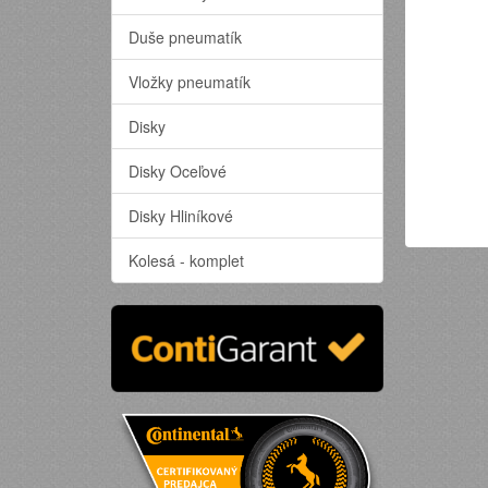
Duše pneumatík
Vložky pneumatík
Disky
Disky Oceľové
Disky Hliníkové
Kolesá - komplet