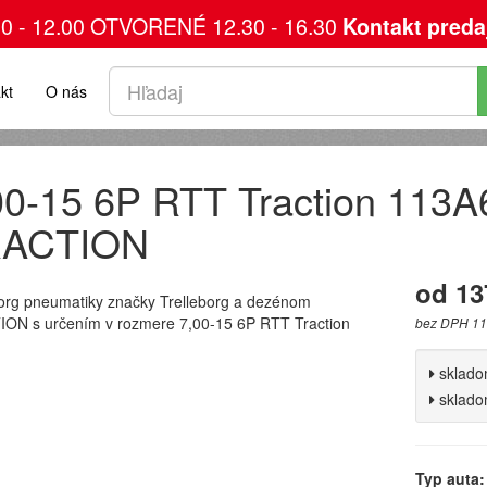
00 - 12.00 OTVORENÉ 12.30 - 16.30
Kontakt preda
kt
O nás
00-15 6P RTT Traction 113A6
ACTION
od 13
borg pneumatiky značky Trelleborg a dezénom
ON s určením v rozmere 7,00-15 6P RTT Traction
bez DPH 11
sklad
sklad
Typ auta: