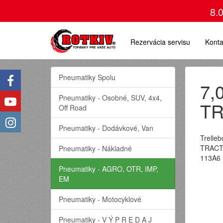
8.
Rezervácia servisu
Konta
Pneumatiky Spolu
7,
Pneumatiky - Osobné, SUV, 4x4,
TR
Off Road
Pneumatiky - Dodávkové, Van
Trelle
TRACTI
Pneumatiky - Nákladné
113A6
Pneumatiky - AGRO, OTR, IMP,
EM
Pneumatiky - Motocyklové
Pneumatiky - V Ý P R E D A J