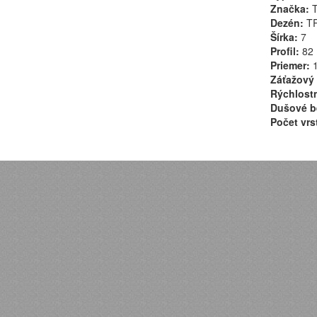
Značka:
T
Dezén:
TR
Šírka:
7
Profil:
82
Priemer:
1
Záťažový 
Rýchlostn
Dušové b
Počet vrs