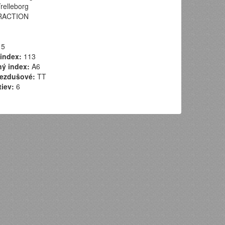
relleborg
ACTION
5
index:
113
ý index:
A6
ezdušové:
TT
tiev:
6