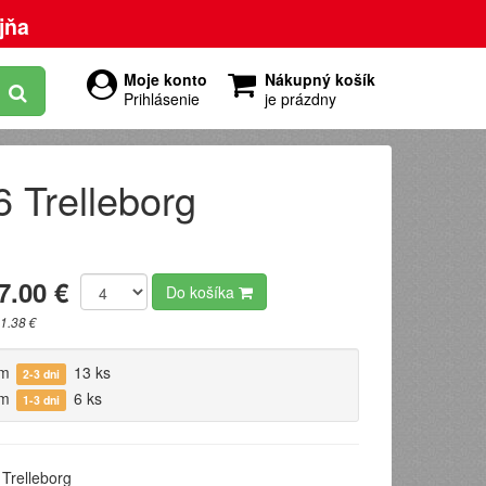
jňa
Moje konto
Nákupný košík
Prihlásenie
je prázdny
 Trelleborg
7.00 €
Do košíka
1.38 €
om
13 ks
2-3 dni
om
6 ks
1-3 dni
Trelleborg