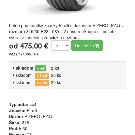
Letné pneumatiky značky Pirelli s dezénom P-ZERO (PZ4) v
rozmere 315/30 R23 108Y . V našom eShope si môžete
vybrať z mnohých značiek a dezénov.
od 475.00 €
Do košíka
bez DPH 386.18 €
skladom
2 ks
hneď
skladom
20 ks
1-3 dni
skladom
20 ks
1-3 dni
Typ auta:
4x4
Značka:
Pirelli
Dezén:
P-ZERO (PZ4)
Šírka:
315
Profil:
30
Priemer:
23