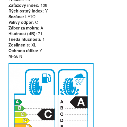
Záťažový index:
108
Rýchlostný index:
Y
Sezóna:
LETO
Valivý odpor:
C
Záber za mokra:
A
Hlučnosť (dB):
71
Trieda hlučnosti:
1
Zosilnenie:
XL
Ochrana ráfika:
Y
M+S:
N