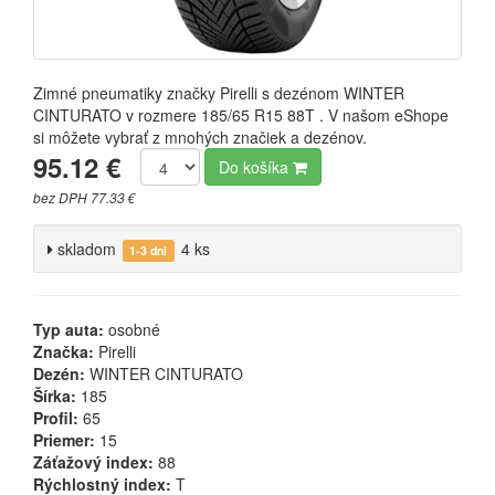
Zimné pneumatiky značky Pirelli s dezénom WINTER
CINTURATO v rozmere 185/65 R15 88T . V našom eShope
si môžete vybrať z mnohých značiek a dezénov.
95.12 €
Do košíka
bez DPH 77.33 €
skladom
4 ks
1-3 dni
Typ auta:
osobné
Značka:
Pirelli
Dezén:
WINTER CINTURATO
Šírka:
185
Profil:
65
Priemer:
15
Záťažový index:
88
Rýchlostný index:
T