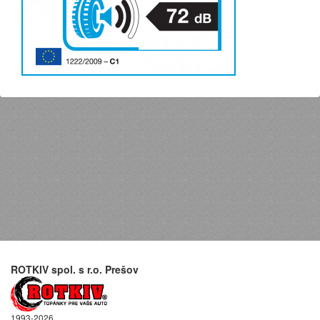
ROTKIV spol. s r.o. Prešov
1993-2026