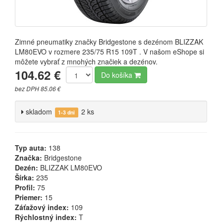
Zimné pneumatiky značky Bridgestone s dezénom BLIZZAK
LM80EVO v rozmere 235/75 R15 109T . V našom eShope si
môžete vybrať z mnohých značiek a dezénov.
104.62 €
Do košíka
bez DPH 85.06 €
skladom
2 ks
1-3 dni
Typ auta:
138
Značka:
Bridgestone
Dezén:
BLIZZAK LM80EVO
Šírka:
235
Profil:
75
Priemer:
15
Záťažový index:
109
Rýchlostný index:
T