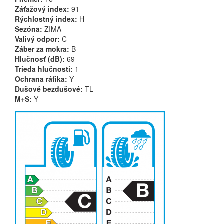
Záťažový index:
91
Rýchlostný index:
H
Sezóna:
ZIMA
Valivý odpor:
C
Záber za mokra:
B
Hlučnosť (dB):
69
Trieda hlučnosti:
1
Ochrana ráfika:
Y
Dušové bezdušové:
TL
M+S:
Y