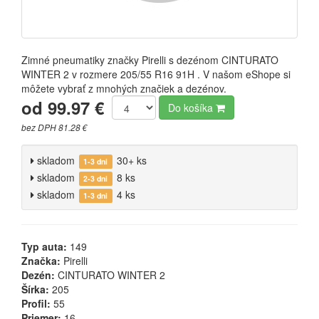
Zimné pneumatiky značky Pirelli s dezénom CINTURATO
WINTER 2 v rozmere 205/55 R16 91H . V našom eShope si
môžete vybrať z mnohých značiek a dezénov.
od 99.97 €
Do košíka
bez DPH 81.28 €
skladom
30+ ks
1-3 dni
skladom
8 ks
2-3 dni
skladom
4 ks
1-3 dni
Typ auta:
149
Značka:
Pirelli
Dezén:
CINTURATO WINTER 2
Šírka:
205
Profil:
55
Priemer:
16