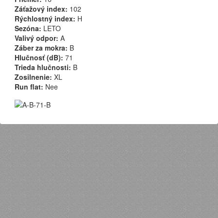
Záťažový index:
102
Rýchlostný index:
H
Sezóna:
LETO
Valivý odpor:
A
Záber za mokra:
B
Hlučnosť (dB):
71
Trieda hlučnosti:
B
Zosilnenie:
XL
Run flat:
Nee