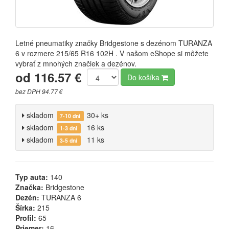
Letné pneumatiky značky Bridgestone s dezénom TURANZA
6 v rozmere 215/65 R16 102H . V našom eShope si môžete
vybrať z mnohých značiek a dezénov.
od 116.57 €
Do košíka
bez DPH 94.77 €
skladom
30+ ks
7-10 dní
skladom
16 ks
1-3 dni
skladom
11 ks
3-5 dní
Typ auta:
140
Značka:
Bridgestone
Dezén:
TURANZA 6
Šírka:
215
Profil:
65
Priemer:
16