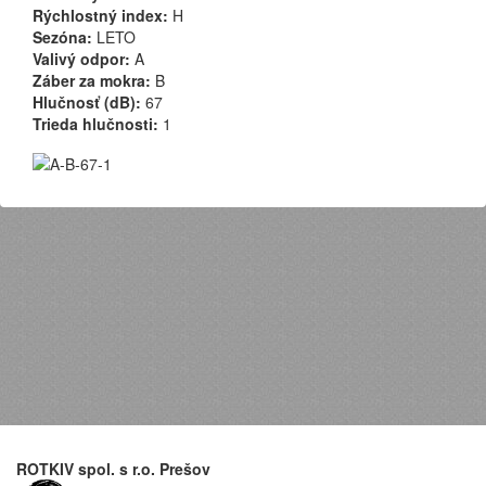
Rýchlostný index:
H
Sezóna:
LETO
Valivý odpor:
A
Záber za mokra:
B
Hlučnosť (dB):
67
Trieda hlučnosti:
1
ROTKIV spol. s r.o. Prešov