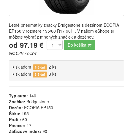
Letné pneumatiky značky Bridgestone s dezénom ECOPIA
EP150 v rozmere 195/60 R17 90H . V našom eShope si
môžete vybrať z mnohých značiek a dezénov.
od 97.19 €
Do košíka
bez DPH 79.02 €
skladom
2 ks
1-3 dni
skladom
3 ks
3-5 dní
Typ auta:
140
Značka:
Bridgestone
Dezén:
ECOPIA EP150
Šírka:
195
Profil:
60
Priemer:
17
Záťažový index:
90