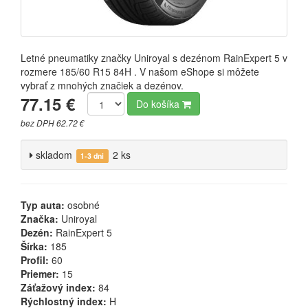
Letné pneumatiky značky Uniroyal s dezénom RainExpert 5 v
rozmere 185/60 R15 84H . V našom eShope si môžete
vybrať z mnohých značiek a dezénov.
77.15 €
Do košíka
bez DPH 62.72 €
skladom
2 ks
1-3 dni
Typ auta:
osobné
Značka:
Uniroyal
Dezén:
RainExpert 5
Šírka:
185
Profil:
60
Priemer:
15
Záťažový index:
84
Rýchlostný index:
H