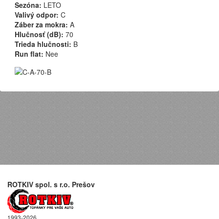
Sezóna:
LETO
Valivý odpor:
C
Záber za mokra:
A
Hlučnosť (dB):
70
Trieda hlučnosti:
B
Run flat:
Nee
ROTKIV spol. s r.o. Prešov
1993-2026