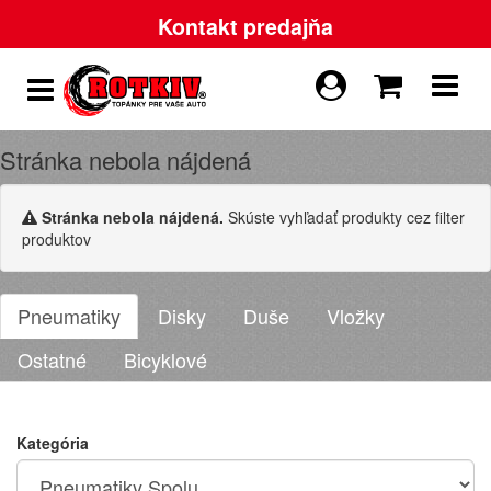
Kontakt predajňa
Stránka nebola nájdená
Stránka nebola nájdená.
Skúste vyhľadať produkty cez filter
produktov
Pneumatiky
Disky
Duše
Vložky
Ostatné
Bicyklové
Kategória