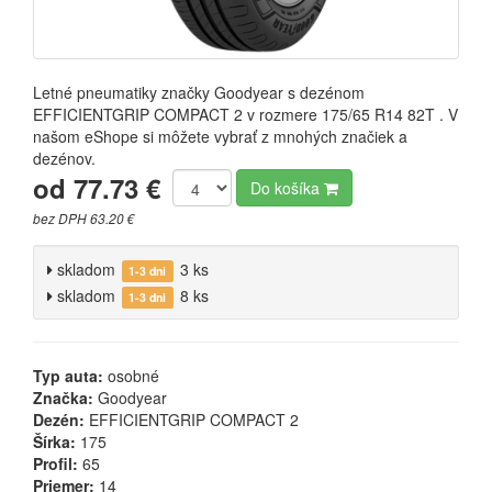
Letné pneumatiky značky Goodyear s dezénom
EFFICIENTGRIP COMPACT 2 v rozmere 175/65 R14 82T . V
našom eShope si môžete vybrať z mnohých značiek a
dezénov.
od 77.73 €
Do košíka
bez DPH 63.20 €
skladom
3 ks
1-3 dni
skladom
8 ks
1-3 dni
Typ auta:
osobné
Značka:
Goodyear
Dezén:
EFFICIENTGRIP COMPACT 2
Šírka:
175
Profil:
65
Priemer:
14