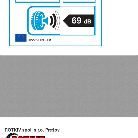
ROTKIV spol. s r.o. Prešov