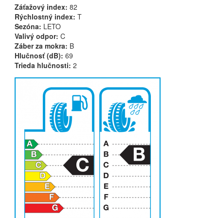
Záťažový index:
82
Rýchlostný index:
T
Sezóna:
LETO
Valivý odpor:
C
Záber za mokra:
B
Hlučnosť (dB):
69
Trieda hlučnosti:
2