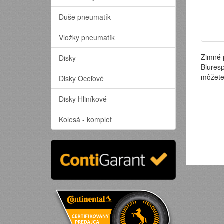
Duše pneumatík
Vložky pneumatík
Zimné 
Disky
Blures
môžete
Disky Oceľové
Disky Hliníkové
Kolesá - komplet