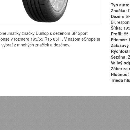
Typ auta:
Značka:
D
Dezén:
SP
Blurespon
Šírka:
19
pneumatiky značky Dunlop s dezénom SP Sport
Profil:
55
ponse v rozmere 195/55 R15 85H . V našom eShope si
Priemer:
1
 vybrať z mnohých značiek a dezénov.
Záťažový 
Rýchlostn
Sezóna:
Z
Valivý od
Záber za 
Hlučnosť 
Trieda hl