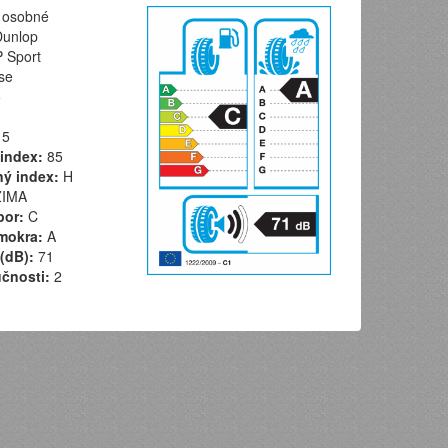
osobné
unlop
 Sport
se
5
5
index:
85
ý index:
H
IMA
por:
C
mokra:
A
(dB):
71
učnosti:
2