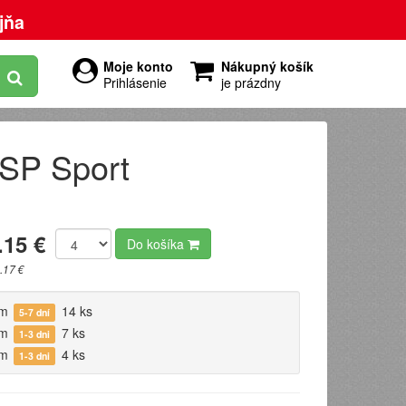
jňa
Moje konto
Nákupný košík
Prihlásenie
je prázdny
SP Sport
.15 €
Do košíka
.17 €
om
14 ks
5-7 dní
om
7 ks
1-3 dni
om
4 ks
1-3 dni