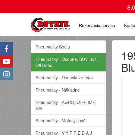
8.
Rezervácia servisu
Konta
Pneumatiky Spolu
19
Pneumatiky - Osobné, SUV, 4x4,
Bl
Off Road
Pneumatiky - Dodávkové, Van
Pneumatiky - Nákladné
Pneumatiky - AGRO, OTR, IMP,
EM
Pneumatiky - Motocyklové
Pneumatiky - V Ý P R E D A J