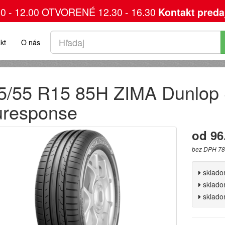
00 - 12.00 OTVORENÉ 12.30 - 16.30
Kontakt preda
kt
O nás
5/55 R15 85H ZIMA Dunlop 
uresponse
od 96
bez DPH 78
sklad
sklad
sklad